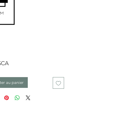
Prix
 $CA
ter au panier