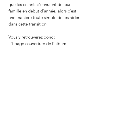
que les enfants s'ennuient de leur
famille en début d'année, alors c'est
une manière toute simple de les aider
dans cette transition.
Vous y retrouverez donc :
- 1 page couverture de l'album
réconfort
- 1 modèle recto-verso pour y coller les
photos de l'enfant
* 2 modèles sont inclus dans le fichier.
** Le modèle ¨classe des castors¨n'est
pas la version incluse dans ce fichier;
c'est celui que j'ai créé spécialement
pour mes élèves! Vous obtiendrez une
version plus ¨universelle¨ de ce fichier.
Voir le photo de présentation du
fichier.