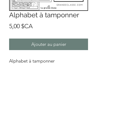
Alphabet à tamponner
Prix
5,00 $CA
Ajouter au panier
Alphabet à tamponner
1page par lettre (26 pages)
Vous pouvez utiliser des tampons de
Bingo, des petits objets ou simplement
des crayons feutres.