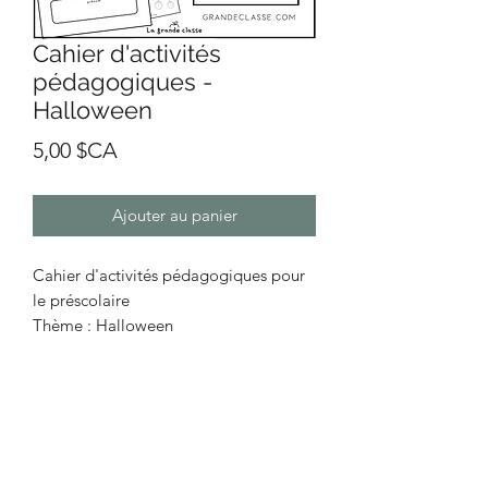
Cahier d'activités
pédagogiques -
Halloween
Prix
5,00 $CA
Ajouter au panier
Cahier d'activités pédagogiques pour
le préscolaire
Thème : Halloween
- 18 pages d'activités
- 1 page couverture
Format numérique - PDF (À imprimer
vous-même.)
Le document ne vous sera pas envoyé