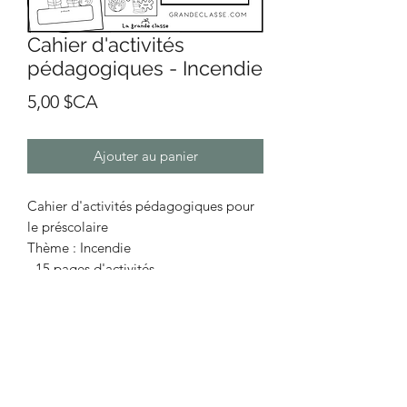
Cahier d'activités
pédagogiques - Incendie
Prix
5,00 $CA
Ajouter au panier
Cahier d'activités pédagogiques pour
le préscolaire
Thème : Incendie
- 15 pages d'activités
- 1 page couverture
Format numérique - PDF (À imprimer
vous-même.)
Le document ne vous sera pas envoyé
par la poste.