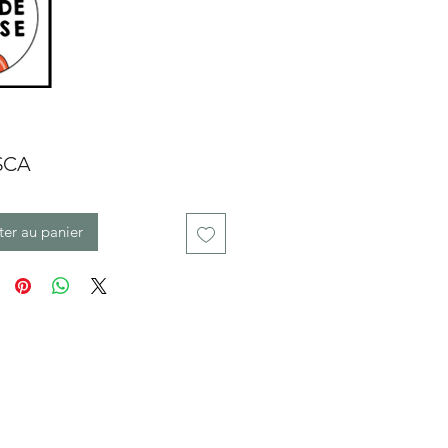
Prix
 $CA
ter au panier