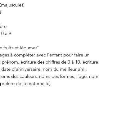
 (majuscules)
s¨
mbre
e 0 à 9
e fruits et légumes¨
sages à compléter avec l'enfant pour faire un
u prénom, écriture des chiffres de 0 à 10, écriture
date d'anniversaire, nom du meilleur ami,
, noms des couleurs, noms des formes, l'âge, nom
t préfère de la maternelle)