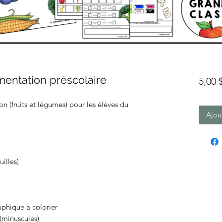
mentation préscolaire
5,00
n (fruits et légumes) pour les élèves du
Ajou
uilles)
phique à colorier
 (minuscules)