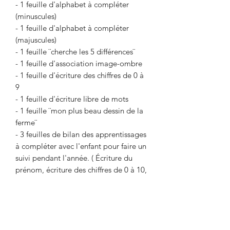
- 1 feuille d'alphabet à compléter
(minuscules)
- 1 feuille d'alphabet à compléter
(majuscules)
- 1 feuille ¨cherche les 5 différences¨
- 1 feuille d'association image-ombre
- 1 feuille d'écriture des chiffres de 0 à
9
- 1 feuille d'écriture libre de mots
- 1 feuille ¨mon plus beau dessin de la
ferme¨
- 3 feuilles de bilan des apprentissages
à compléter avec l'enfant pour faire un
suivi pendant l'année. ( Écriture du
prénom, écriture des chiffres de 0 à 10,
écriture du numéro de téléphone,
adresse, date d'anniversaire, nom du
meilleur ami, écriture des lettres de
l'alphabet, noms des couleurs, noms
des formes, l'âge, nom de