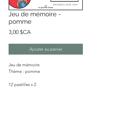
Jeu de mémoire -
pomme
Prix
3,00 $CA
Ajouter au panier
Jeu de mémoire
Thème : pomme
12 pastilles x 2
Impression suggérée :
Recto-verso sur du carton
OU
Imprimer le document en recto sur
des feuilles, coller ensemble,