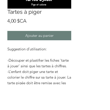
Tartes à piger
Prix
4,00 $CA
Ajouter au panier
Suggestion d’utilisation:
-Découper et plastifier les fiches ¨tarte
à jouer¨ ainsi que les tartes à chiffres.
-L’enfant doit piger une tarte et
colorier le chiffre sur sa tarte à jouer. La
tarte pigée doit être remise avec les
autres ensuite.
-Le joueur qui remplit sa ¨tarte à jouer¨
en premier est le gagnant de la partie.