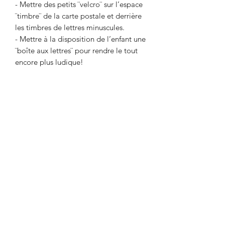
- Mettre des petits ¨velcro¨ sur l’espace
¨timbre¨ de la carte postale et derrière
les timbres de lettres minuscules.
- Mettre à la disposition de l’enfant une
¨boîte aux lettres¨ pour rendre le tout
encore plus ludique!
Format numérique - PDF (À imprimer
vous-même.)
Le document ne vous sera pas envoyé
par la poste.
Utilisation personnelle et pour
votre classe
Utilisation personnelle et pour votre
Format du fichier
classe seulement. L'acheteur du
document est responsable de son
Format numérique - PDF (À imprimer
utilisation légale. Merci de demander à