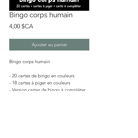
Bingo corps humain
Prix
4,00 $CA
Ajouter au panier
Bingo corps humain
- 20 cartes de bingo en couleurs
- 18 cartes à piger en couleurs
- Version cartes de bingo à compléter
(imprimer la carte X fois, selon le
nombre d'enfants). L'enfant doit choisir
les images qu'il souhaite placer sur sa
carte et les coller à l'endroit de son
choix.
- 18 cartes à piger en noir et blanc