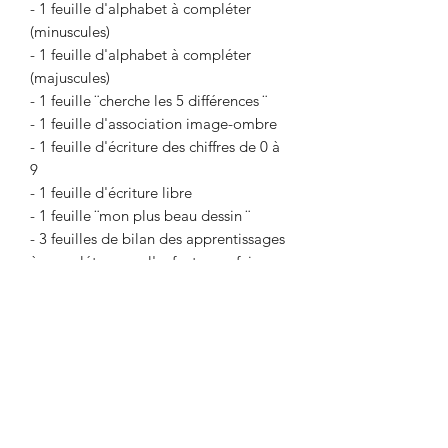
- 1 feuille d'alphabet à compléter
(minuscules)
- 1 feuille d'alphabet à compléter
(majuscules)
- 1 feuille ¨cherche les 5 différences ¨
- 1 feuille d'association image-ombre
- 1 feuille d'écriture des chiffres de 0 à
9
- 1 feuille d'écriture libre
- 1 feuille ¨mon plus beau dessin ¨
- 3 feuilles de bilan des apprentissages
à compléter avec l'enfant pour faire un
suivi pendant l'année.
( Écriture du prénom, écriture des
chiffres de 0 à 10, écriture du numéro
de téléphone, adresse, date
d'anniversaire, nom du meilleur ami,
écriture des lettres de l'alphabet, noms
des couleurs, noms des formes, l'âge,