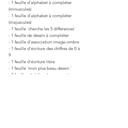
- 1 feuille d'alphabet à compléter
(minuscules)
- 1 feuille d'alphabet à compléter
(majuscules)
- 1 feuille ¨cherche les 5 différences¨
- 1 feuille de dessin à compléter
- 1 feuille d'association image-ombre
- 1 feuille d'écriture des chiffres de 0 à
9
- 1 feuille d'écriture libre
- 1 feuille ¨mon plus beau dessin ¨
- 3 feuilles de bilan des apprentissages
à compléter avec l'enfant pour faire un
suivi pendant l'année.
( Écriture du prénom, écriture des
chiffres de 0 à 10, écriture du numéro
de téléphone, adresse, date
d'anniversaire, nom du meilleur ami,
écriture des lettres de l'alphabet, noms
des couleurs, noms des formes, l'âge,