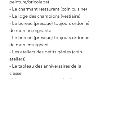
peinture/bricolage)
- Le charmant restaurant (coin cuisine)
- La loge des champions (vestiaire)
- Le bureau (presque) toujours ordonné
de mon enseignante
- Le bureau (presque) toujours ordonné
de mon enseignant
- Les ateliers des petits génies (coin
ateliers)
- Le tableau des anniversaires de la
classe
- L'espace technologique (ordinateurs,
tablettes)
- Retour au calme (coin calme)
- Mini entrepôt (Rangement de
l'enseignant)
Format numérique - PDF (À imprimer
vous-même.)
Le document ne vous sera pas envoyé