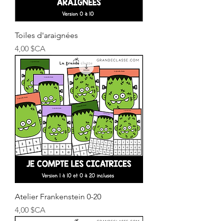
Toiles d'araignées
Prix
4,00 $CA
Atelier Frankenstein 0-20
Prix
4,00 $CA