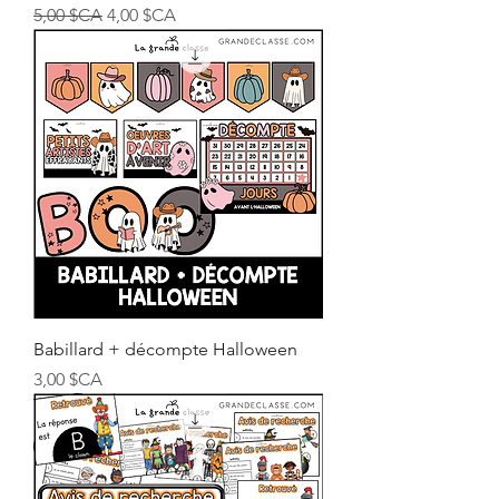
Prix original
Prix promotionnel
5,00 $CA
4,00 $CA
Babillard + décompte Halloween
Prix
3,00 $CA