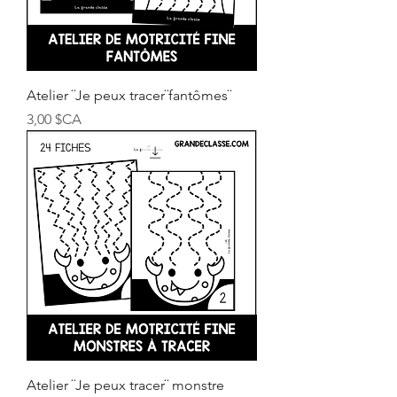
Atelier ¨Je peux tracer¨fantômes¨
Prix
3,00 $CA
Atelier ¨Je peux tracer¨ monstre